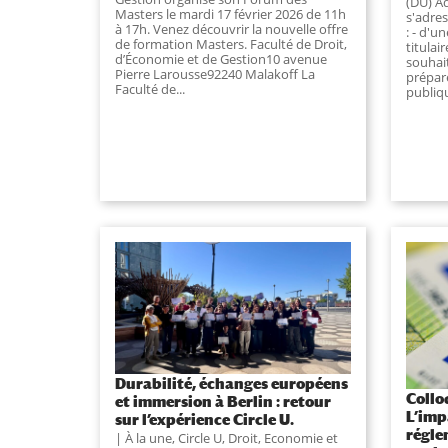
(DU) A
Masters le mardi 17 février 2026 de 11h
s'adre
à 17h. Venez découvrir la nouvelle offre
: - d'u
de formation Masters. Faculté de Droit,
titulai
d’Économie et de Gestion10 avenue
souhai
Pierre Larousse92240 Malakoff La
prépare
Faculté de...
publiqu
Durabilité, échanges européens
Collo
et immersion à Berlin : retour
L’imp
sur l’expérience Circle U.
régle
À la une
,
Circle U
,
Droit, Economie et