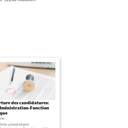
ture des candidatures:
ministration-Fonction
ique
une
lôme universitaire