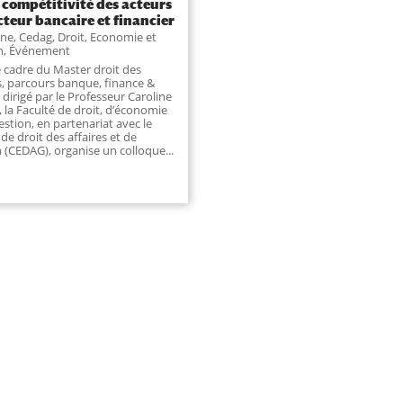
a compétitivité des acteurs
cteur bancaire et financier
une
,
Cedag
,
Droit, Economie et
n
,
Événement
e cadre du Master droit des
es, parcours banque, finance &
 dirigé par le Professeur Caroline
, la Faculté de droit, d’économie
estion, en partenariat avec le
de droit des affaires et de
 (CEDAG), organise un colloque...