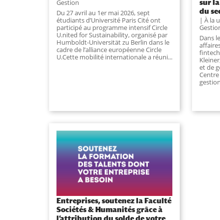
sur l
Gestion
du se
Du 27 avril au 1er mai 2026, sept
À la 
étudiants d’Université Paris Cité ont
Gestio
participé au programme intensif Circle
U.nited for Sustainability, organisé par
Dans l
Humboldt-Universität zu Berlin dans le
affair
cadre de l’alliance européenne Circle
fintech
U.Cette mobilité internationale a réuni...
Kleiner
et de g
Centre 
gestion
Entreprises, soutenez la Faculté
Sociétés & Humanités grâce à
l’attribution du solde de votre