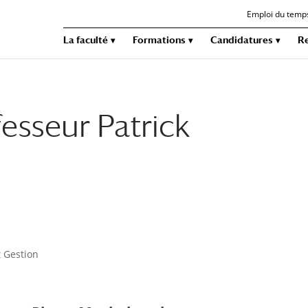
Emploi du temp
La faculté
Formations
Candidatures
R
sseur Patrick
t Gestion