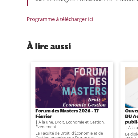
Programme à télécharger ici
À
lire aussi
Forum des Masters 2026 – 17
Ouver
Février
DU Ad
publ
À la une
,
Droit, Economie et Gestion
,
Événement
À la 
La Faculté de Droit, d’Économie et de
Le dip
Gestion organise son Forum des