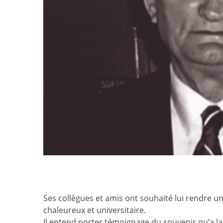
Ses collègues et amis ont souhaité lui rendre u
chaleureux et universitaire.
Il entend porter témoignage du souvenir qu’a l