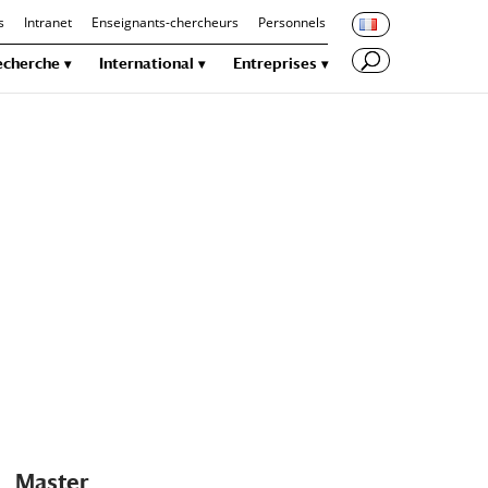
s
Intranet
Enseignants-chercheurs
Personnels
echerche
International
Entreprises
Master