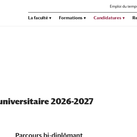
Emploi du temp
La faculté
Formations
Candidatures
R
universitaire 2026-2027
Parcours bi-diplômant