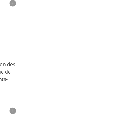
ion des
ue de
nts-