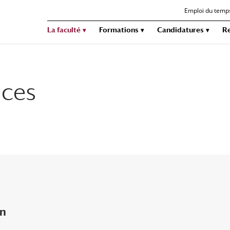
Emploi du temp
La faculté
Formations
Candidatures
R
nces
n