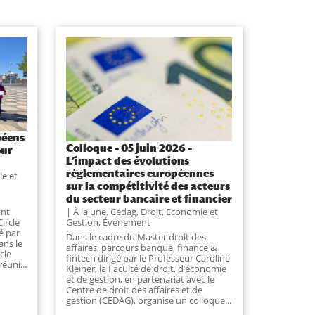
péens
Colloque – 05 juin 2026 –
our
L’impact des évolutions
réglementaires européennes
ie et
sur la compétitivité des acteurs
du secteur bancaire et financier
À la une
,
Cedag
,
Droit, Economie et
ont
Gestion
,
Événement
ircle
é par
Dans le cadre du Master droit des
ans le
affaires, parcours banque, finance &
cle
fintech dirigé par le Professeur Caroline
éuni...
Kleiner, la Faculté de droit, d’économie
et de gestion, en partenariat avec le
Centre de droit des affaires et de
gestion (CEDAG), organise un colloque...