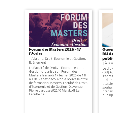
Forum des Masters 2026 – 17
Ouver
Février
DU Ad
publ
À la une
,
Droit, Economie et Gestion
,
Événement
À la 
La Faculté de Droit, d’Économie et de
Le dip
Gestion organise son Forum des
(DU) A
Masters le mardi 17 février 2026 de 11h
s'adre
à 17h. Venez découvrir la nouvelle offre
: - d'u
de formation Masters. Faculté de Droit,
titulai
d’Économie et de Gestion10 avenue
souhai
Pierre Larousse92240 Malakoff La
prépare
Faculté de...
publiqu