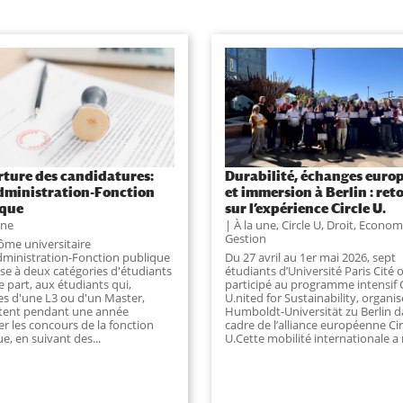
ture des candidatures:
Durabilité, échanges euro
ministration-Fonction
et immersion à Berlin : ret
ique
sur l’expérience Circle U.
une
À la une
,
Circle U
,
Droit, Econom
Gestion
lôme universitaire
dministration-Fonction publique
Du 27 avril au 1er mai 2026, sept
sse à deux catégories d'étudiants
étudiants d’Université Paris Cité 
ne part, aux étudiants qui,
participé au programme intensif C
res d'une L3 ou d'un Master,
U.nited for Sustainability, organis
tent pendant une année
Humboldt-Universität zu Berlin d
r les concours de la fonction
cadre de l’alliance européenne Cir
e, en suivant des...
U.Cette mobilité internationale a r