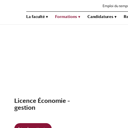
Emploi du temp
La faculté
Formations
Candidatures
R
Licence Économie –
gestion