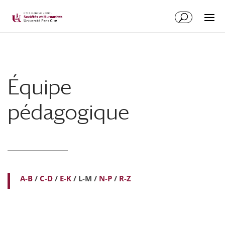
Équipe
pédagogique
A-B
/
C-D
/
E-K
/ L-M /
N-P
/
R-Z