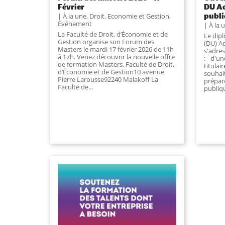
Février
DU Ad
publ
À la une
,
Droit, Economie et Gestion
,
Événement
À la 
La Faculté de Droit, d’Économie et de
Le dip
Gestion organise son Forum des
(DU) A
Masters le mardi 17 février 2026 de 11h
s'adre
à 17h. Venez découvrir la nouvelle offre
: - d'u
de formation Masters. Faculté de Droit,
titulai
d’Économie et de Gestion10 avenue
souhai
Pierre Larousse92240 Malakoff La
prépare
Faculté de...
publiqu