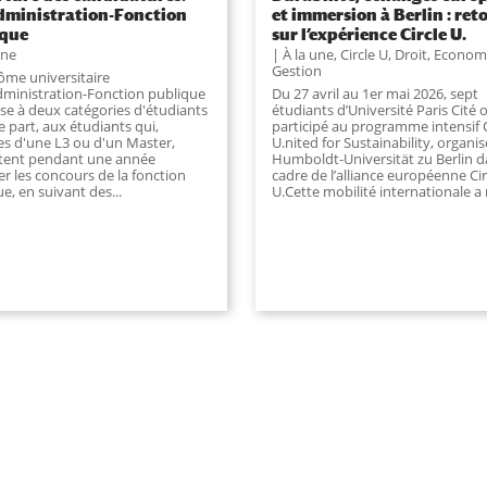
ministration-Fonction
et immersion à Berlin : ret
ique
sur l’expérience Circle U.
une
À la une
,
Circle U
,
Droit, Econom
Gestion
lôme universitaire
dministration-Fonction publique
Du 27 avril au 1er mai 2026, sept
sse à deux catégories d'étudiants
étudiants d’Université Paris Cité 
ne part, aux étudiants qui,
participé au programme intensif C
res d'une L3 ou d'un Master,
U.nited for Sustainability, organis
tent pendant une année
Humboldt-Universität zu Berlin d
r les concours de la fonction
cadre de l’alliance européenne Cir
e, en suivant des...
U.Cette mobilité internationale a r