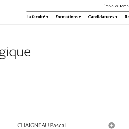
Emploi du temp
La faculté
Formations
Candidatures
R
ogique
CHAIGNEAU Pascal