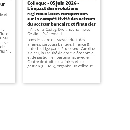
Colloque – 05 juin 2026 –
our
L’impact des évolutions
réglementaires européennes
ie et
sur la compétitivité des acteurs
du secteur bancaire et financier
À la une
,
Cedag
,
Droit, Economie et
ont
Gestion
,
Événement
ircle
é par
Dans le cadre du Master droit des
ans le
affaires, parcours banque, finance &
cle
fintech dirigé par le Professeur Caroline
éuni...
Kleiner, la Faculté de droit, d’économie
et de gestion, en partenariat avec le
Centre de droit des affaires et de
gestion (CEDAG), organise un colloque...