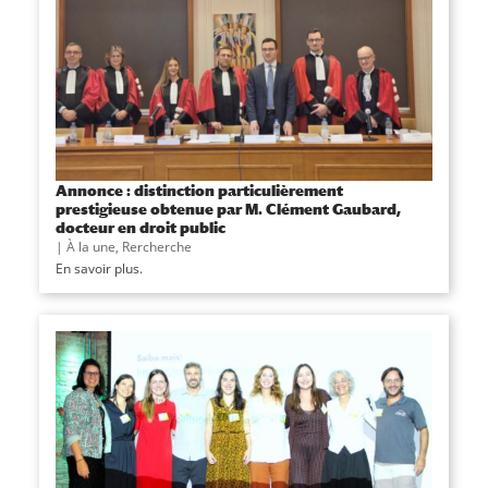
Annonce : distinction particulièrement
prestigieuse obtenue par M. Clément Gaubard,
docteur en droit public
|
À la une
,
Rercherche
En savoir plus.