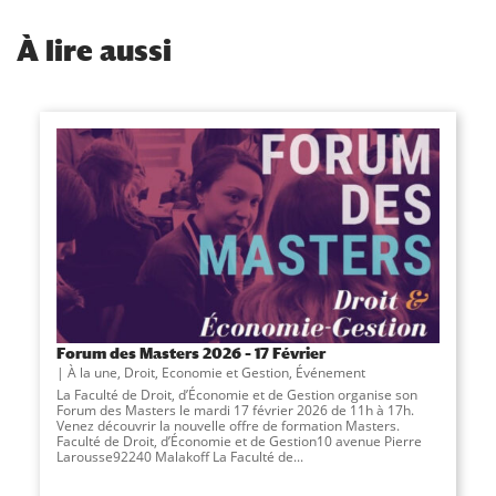
À
lire aussi
Forum des Masters 2026 – 17 Février
À la une
,
Droit, Economie et Gestion
,
Événement
La Faculté de Droit, d’Économie et de Gestion organise son
Forum des Masters le mardi 17 février 2026 de 11h à 17h.
Venez découvrir la nouvelle offre de formation Masters.
Faculté de Droit, d’Économie et de Gestion10 avenue Pierre
Larousse92240 Malakoff La Faculté de...