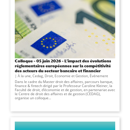
Colloque – 05 juin 2026 – L’impact des évolutions
réglementaires européennes sur la compétitivité
des acteurs du secteur bancaire et financier
À la une
,
Cedag
,
Droit, Economie et Gestion
,
Événement
Dans le cadre du Master droit des affaires, parcours banque,
finance & fintech dirigé par le Professeur Caroline Kleiner, la
Faculté de droit, d’économie et de gestion, en partenariat avec
le Centre de droit des affaires et de gestion (CEDAG),
organise un colloque...