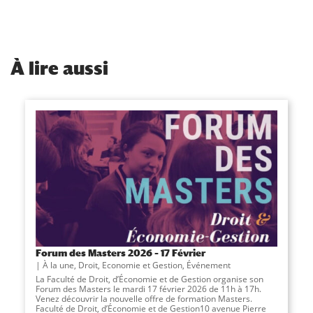
À
lire aussi
Forum des Masters 2026 – 17 Février
À la une
,
Droit, Economie et Gestion
,
Événement
La Faculté de Droit, d’Économie et de Gestion organise son
Forum des Masters le mardi 17 février 2026 de 11h à 17h.
Venez découvrir la nouvelle offre de formation Masters.
Faculté de Droit, d’Économie et de Gestion10 avenue Pierre