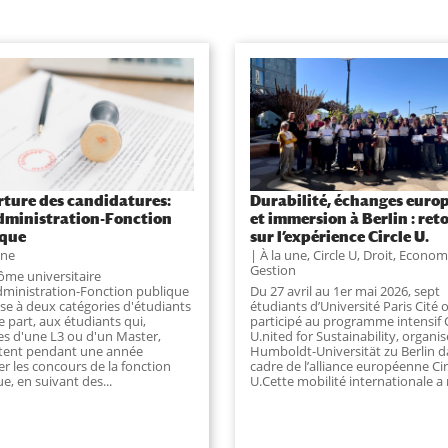
ture des candidatures:
Durabilité, échanges euro
ministration-Fonction
et immersion à Berlin : ret
ique
sur l’expérience Circle U.
une
À la une
,
Circle U
,
Droit, Econom
Gestion
lôme universitaire
dministration-Fonction publique
Du 27 avril au 1er mai 2026, sept
sse à deux catégories d'étudiants
étudiants d’Université Paris Cité 
ne part, aux étudiants qui,
participé au programme intensif C
res d'une L3 ou d'un Master,
U.nited for Sustainability, organis
tent pendant une année
Humboldt-Universität zu Berlin d
r les concours de la fonction
cadre de l’alliance européenne Cir
e, en suivant des...
U.Cette mobilité internationale a r