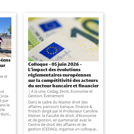
péens
Colloque – 05 juin 2026 –
our
L’impact des évolutions
réglementaires européennes
ie et
sur la compétitivité des acteurs
du secteur bancaire et financier
À la une
,
Cedag
,
Droit, Economie et
ont
Gestion
,
Événement
ircle
é par
Dans le cadre du Master droit des
ans le
affaires, parcours banque, finance &
cle
fintech dirigé par le Professeur Caroline
éuni...
Kleiner, la Faculté de droit, d’économie
et de gestion, en partenariat avec le
Centre de droit des affaires et de
gestion (CEDAG), organise un colloque...