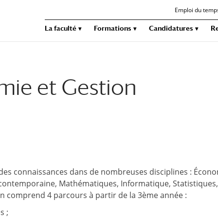
Emploi du temp
La faculté
Formations
Candidatures
R
mie et Gestion
 des connaissances dans de nombreuses disciplines : Écono
re contemporaine, Mathématiques, Informatique, Statistiques,
n comprend 4 parcours à partir de la 3ème année :
s ;