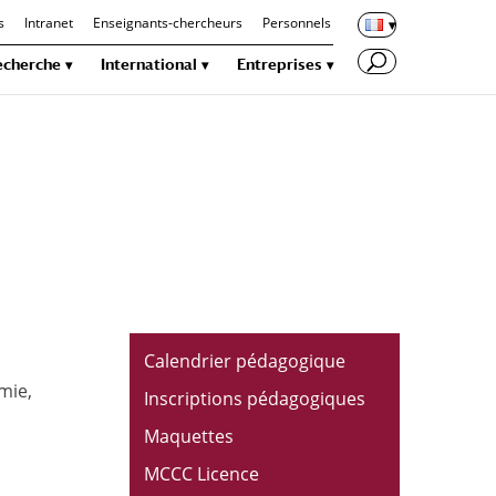
s
Intranet
Enseignants-chercheurs
Personnels
echerche
International
Entreprises
Calendrier pédagogique
mie,
Inscriptions pédagogiques
Maquettes
MCCC Licence