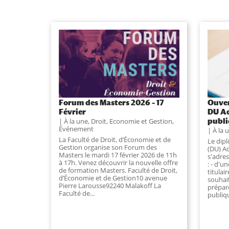
Forum des Masters 2026 – 17
Ouver
Février
DU Ad
publ
À la une
,
Droit, Economie et Gestion
,
Événement
À la 
La Faculté de Droit, d’Économie et de
Le dip
Gestion organise son Forum des
(DU) A
Masters le mardi 17 février 2026 de 11h
s'adre
à 17h. Venez découvrir la nouvelle offre
: - d'u
de formation Masters. Faculté de Droit,
titulai
d’Économie et de Gestion10 avenue
souhai
Pierre Larousse92240 Malakoff La
prépare
Faculté de...
publiqu